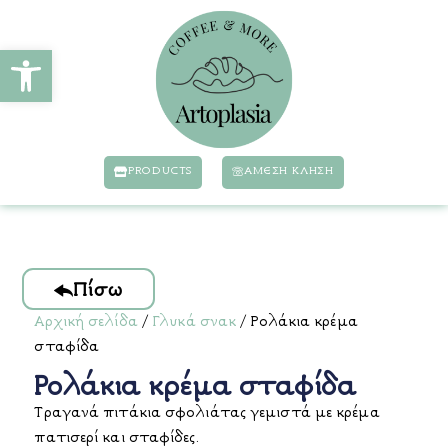
Ανοίξτε τη γραμμή εργαλείων
PRODUCTS
ΆΜΕΣΗ ΚΛΗΣΗ
Πίσω
Αρχική σελίδα
/
Γλυκά σνακ
/ Ρολάκια κρέμα
σταφίδα
Ρολάκια κρέμα σταφίδα
Tραγανά πιτάκια σφολιάτας γεμιστά με κρέμα
πατισερί και σταφίδες.