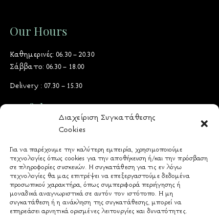
Our Hours
Καθημερινές: 06.30 – 20.30
Σάββατο: 06.30 – 18.00
Delivery : 07.30 – 15.30
Useful Docs
Διαχείριση Συγκατάθεσης
Όροι & Προϋποθέσεις
Cookies
Πολιτική Προστασίας Δεδομένων
Για να παρέχουμε την καλύτερη εμπειρία, χρησιμοποιούμε
τεχνολογίες όπως cookies για την αποθήκευση ή/και την πρόσβαση
Πολιτική Cookies
σε πληροφορίες συσκευών. Η συγκατάθεση για τις εν λόγω
Τρόποι Πληρωμής
τεχνολογίες θα μας επιτρέψει να επεξεργαστούμε δεδομένα
προσωπικού χαρακτήρα, όπως συμπεριφορά περιήγησης ή
Πολιτική Παράδοσης
μοναδικά αναγνωριστικά σε αυτόν τον ιστότοπο. Η μη
& Επιστροφών - Ακυρώσεων
συγκατάθεση ή η ανάκληση της συγκατάθεσης, μπορεί να
επηρεάσει αρνητικά ορισμένες λειτουργίες και δυνατότητες.
Αλλεργιογόνα