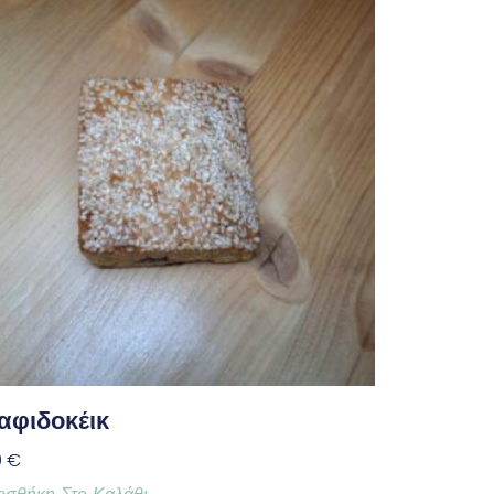
αφιδοκέικ
0
€