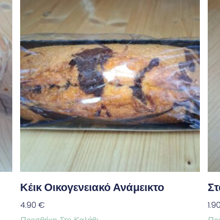
Κέικ Οικογενειακό Ανάμεικτο
Στ
4.90
€
1.9