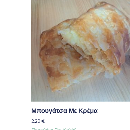
Μπουγάτσα Με Κρέμα
2.20
€