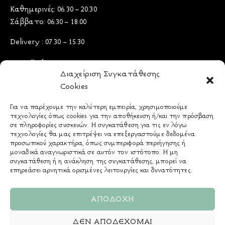
Καθημερινές: 06.30 – 20.30
Σάββατο: 06.30 – 18.00
Delivery : 07.30 – 15.30
Useful Docs
Διαχείριση Συγκατάθεσης
Cookies
Όροι & Προϋποθέσεις
Πολιτική Προστασίας Δεδομένων
Για να παρέχουμε την καλύτερη εμπειρία, χρησιμοποιούμε
τεχνολογίες όπως cookies για την αποθήκευση ή/και την πρόσβαση
Πολιτική Cookies
σε πληροφορίες συσκευών. Η συγκατάθεση για τις εν λόγω
Τρόποι Πληρωμής
τεχνολογίες θα μας επιτρέψει να επεξεργαστούμε δεδομένα
προσωπικού χαρακτήρα, όπως συμπεριφορά περιήγησης ή
Πολιτική Παράδοσης
μοναδικά αναγνωριστικά σε αυτόν τον ιστότοπο. Η μη
& Επιστροφών - Ακυρώσεων
συγκατάθεση ή η ανάκληση της συγκατάθεσης, μπορεί να
επηρεάσει αρνητικά ορισμένες λειτουργίες και δυνατότητες.
Αλλεργιογόνα
ΑΠΟΔΟΧΉ
ΔΕΝ ΑΠΟΔΈΧΟΜΑΙ