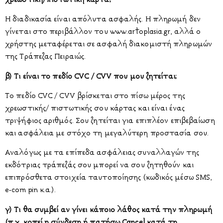
Η διαδικασία είναι απόλυτα ασφαλής. Η πληρωμή δεν
γίνεται στο περιβάλλον του www.artoplasia.gr, αλλά ο
χρήστης μεταφέρεται σε ασφαλή διακομιστή πληρωμών
της Τράπεζας Πειραιώς.
β) Τι είναι το πεδίο CVC / CVV που μου ζητείται;
Το πεδίο CVC / CVV βρίσκεται στο πίσω μέρος της
χρεωστικής/ πιστωτικής σου κάρτας και είναι ένας
τριψήφιος αριθμός. Σου ζητείται για επιπλέον επιβεβαίωση
και ασφάλεια με στόχο τη μεγαλύτερη προστασία σου.
Αναλόγως με τα επίπεδα ασφάλειας συναλλαγών της
εκδότριας τράπεζάς σου μπορεί να σου ζητηθούν και
επιπρόσθετα στοιχεία ταυτοποίησης (κωδικός μέσω SMS,
e-com pin κ.α.).
γ) Τι θα συμβεί αν γίνει κάποιο λάθος κατά την πληρωμή
(π.χ. κοπεί η σύνδεση ή πατήσω Cancel κατά τη