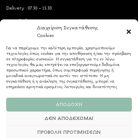
Delivery : 07.30 – 15.30
Useful Docs
Διαχείριση Συγκατάθεσης
Cookies
Όροι & Προϋποθέσεις
Πολιτική Προστασίας Δεδομένων
Για να παρέχουμε την καλύτερη εμπειρία, χρησιμοποιούμε
τεχνολογίες όπως cookies για την αποθήκευση ή/και την πρόσβαση
Πολιτική Cookies
σε πληροφορίες συσκευών. Η συγκατάθεση για τις εν λόγω
Τρόποι Πληρωμής
τεχνολογίες θα μας επιτρέψει να επεξεργαστούμε δεδομένα
προσωπικού χαρακτήρα, όπως συμπεριφορά περιήγησης ή
Πολιτική Παράδοσης
μοναδικά αναγνωριστικά σε αυτόν τον ιστότοπο. Η μη
& Επιστροφών - Ακυρώσεων
συγκατάθεση ή η ανάκληση της συγκατάθεσης, μπορεί να
επηρεάσει αρνητικά ορισμένες λειτουργίες και δυνατότητες.
Αλλεργιογόνα
ΑΠΟΔΟΧΉ
ΔΕΝ ΑΠΟΔΈΧΟΜΑΙ
ΠΡΟΒΟΛΉ ΠΡΟΤΙΜΉΣΕΩΝ
Creative by Digital Dots. Copyrights ©2026 | Hosted by Cloudmanager