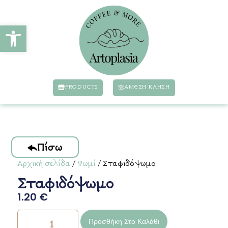
Ανοίξτε τη γραμμή εργαλείων
PRODUCTS
ΆΜΕΣΗ ΚΛΗΣΗ
Πίσω
Αρχική σελίδα
/
Ψωμί
/ Σταφιδόψωμο
Σταφιδόψωμο
1.20
€
Προσθήκη Στο Καλάθι