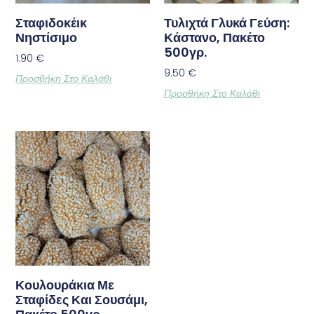
Σταφιδοκέικ
Τυλιχτά Γλυκά Γεύση:
Νηστίσιμο
Κάστανο, Πακέτο
500γρ.
1.90
€
9.50
€
Προσθήκη Στο Καλάθι
Προσθήκη Στο Καλάθι
Κουλουράκια Με
Σταφίδες Και Σουσάμι,