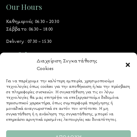
Our Hours
Καθημερινές: 06.30 – 20.30
Σάββατο: 06.30 – 18.00
Delivery : 07.30 – 15.30
Useful Docs
Διαχείριση Συγκατάθεσης
Cookies
Όροι & Προϋποθέσεις
Πολιτική Προστασίας Δεδομένων
Για να παρέχουμε την καλύτερη εμπειρία, χρησιμοποιούμε
τεχνολογίες όπως cookies για την αποθήκευση ή/και την πρόσβαση
Πολιτική Cookies
σε πληροφορίες συσκευών. Η συγκατάθεση για τις εν λόγω
Τρόποι Πληρωμής
τεχνολογίες θα μας επιτρέψει να επεξεργαστούμε δεδομένα
προσωπικού χαρακτήρα, όπως συμπεριφορά περιήγησης ή
Πολιτική Παράδοσης
μοναδικά αναγνωριστικά σε αυτόν τον ιστότοπο. Η μη
& Επιστροφών - Ακυρώσεων
συγκατάθεση ή η ανάκληση της συγκατάθεσης, μπορεί να
επηρεάσει αρνητικά ορισμένες λειτουργίες και δυνατότητες.
Αλλεργιογόνα