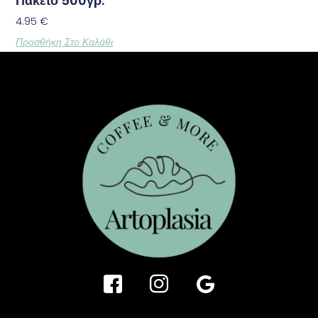
Πακέτο 500γρ.
4.95
€
Προσθήκη Στο Καλάθι