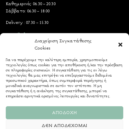
Καθημερινές: 06.30 – 20.30
Σάββατο: 06.30 – 18.00
Delivery : 07.30 – 15.30
Useful Docs
Διαχείριση Συγκατάθεσης
Cookies
Όροι & Προϋποθέσεις
Πολιτική Προστασίας Δεδομένων
Για να παρέχουμε την καλύτερη εμπειρία, χρησιμοποιούμε
τεχνολογίες όπως cookies για την αποθήκευση ή/και την πρόσβαση
Πολιτική Cookies
σε πληροφορίες συσκευών. Η συγκατάθεση για τις εν λόγω
Τρόποι Πληρωμής
τεχνολογίες θα μας επιτρέψει να επεξεργαστούμε δεδομένα
προσωπικού χαρακτήρα, όπως συμπεριφορά περιήγησης ή
Πολιτική Παράδοσης
μοναδικά αναγνωριστικά σε αυτόν τον ιστότοπο. Η μη
& Επιστροφών - Ακυρώσεων
συγκατάθεση ή η ανάκληση της συγκατάθεσης, μπορεί να
επηρεάσει αρνητικά ορισμένες λειτουργίες και δυνατότητες.
Αλλεργιογόνα
ΑΠΟΔΟΧΉ
ΔΕΝ ΑΠΟΔΈΧΟΜΑΙ