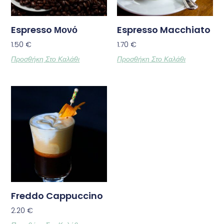
Espresso Μονό
Espresso Macchiato
1.50
€
1.70
€
Προσθήκη Στο Καλάθι
Προσθήκη Στο Καλάθι
Freddo Cappuccino
2.20
€