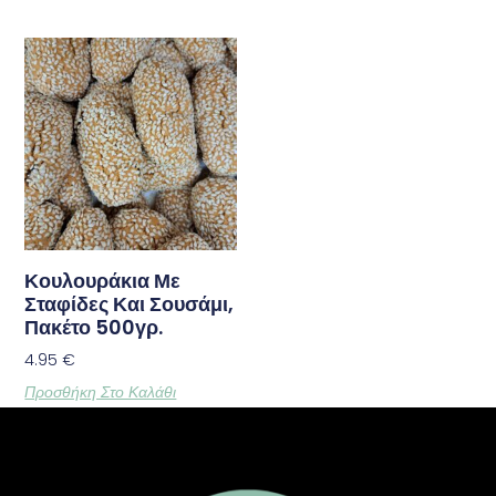
Κουλουράκια Με
Σταφίδες Και Σουσάμι,
Πακέτο 500γρ.
4.95
€
Προσθήκη Στο Καλάθι