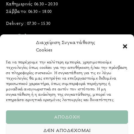
Καθημερινές: 06.30 – 20.30
Σάββατο: 06.30 – 18.00
Delivery : 07.30 – 15.30
Useful Docs
Διαχείριση Συγκατάθεσης
Cookies
Όροι & Προϋποθέσεις
Πολιτική Προστασίας Δεδομένων
Για να παρέχουμε την καλύτερη εμπειρία, χρησιμοποιούμε
τεχνολογίες όπως cookies για την αποθήκευση ή/και την πρόσβαση
Πολιτική Cookies
σε πληροφορίες συσκευών. Η συγκατάθεση για τις εν λόγω
Τρόποι Πληρωμής
τεχνολογίες θα μας επιτρέψει να επεξεργαστούμε δεδομένα
προσωπικού χαρακτήρα, όπως συμπεριφορά περιήγησης ή
Πολιτική Παράδοσης
μοναδικά αναγνωριστικά σε αυτόν τον ιστότοπο. Η μη
& Επιστροφών - Ακυρώσεων
συγκατάθεση ή η ανάκληση της συγκατάθεσης, μπορεί να
επηρεάσει αρνητικά ορισμένες λειτουργίες και δυνατότητες.
Αλλεργιογόνα
ΑΠΟΔΟΧΉ
ΔΕΝ ΑΠΟΔΈΧΟΜΑΙ